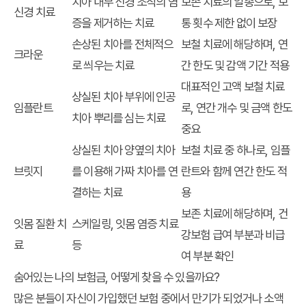
치아 내부 신경 조직의 염
보존 치료의 일종으로, 보
신경 치료
증을 제거하는 치료
통 횟수 제한 없이 보장
손상된 치아를 전체적으
보철 치료에 해당하며, 연
크라운
로 씌우는 치료
간 한도 및 감액 기간 적용
대표적인 고액 보철 치료
상실된 치아 부위에 인공
임플란트
로, 연간 개수 및 금액 한도
치아 뿌리를 심는 치료
중요
상실된 치아 양옆의 치아
보철 치료 중 하나로, 임플
브릿지
를 이용해 가짜 치아를 연
란트와 함께 연간 한도 적
결하는 치료
용
보존 치료에 해당하며, 건
잇몸 질환 치
스케일링, 잇몸 염증 치료
강보험 급여 부분과 비급
료
등
여 부분 확인
숨어있는 나의 보험금, 어떻게 찾을 수 있을까요?
많은 분들이 자신이 가입했던 보험 중에서 만기가 되었거나 소액