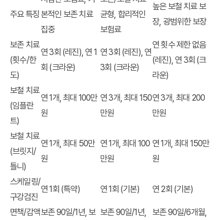
높은 보철 치료 보
주요 특징
본적인 보존 치료
균형, 합리적인
장, 광범위한 보장
집중
보험료
보존 치료
연 횟수 제한 없음
연 3회 (레진), 연 1
연 3회 (레진), 연
(횟수/한
(레진), 연 3회 (크
회 (크라운)
3회 (크라운)
도)
라운)
보철 치료
연 1개, 최대 100만
연 3개, 최대 150
연 3개, 최대 200
(임플란
원
만원
만원
트)
보철 치료
연 1개, 최대 50만
연 1개, 최대 100
연 1개, 최대 150만
(브릿지/
원
만원
원
틀니)
스케일링/
연 1회 (특약)
연 1회 (기본)
연 2회 (기본)
구강검진
면책/감액
보존 90일/1년, 보
보존 90일/1년,
보존 90일/6개월,