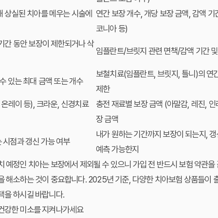
해 상실된 치아를 메우는 시술에
연간 보장 개수, 개당 보장 금액, 감액 기간
코니아 등)
 기간 동안 보장이 제한되거나 삭
임플란트
/
브릿지
관련 면책/감액 기간 및 
보철치료(
임플란트
,
브릿지
, 틀니)의 연
 수 있는 최대 금액 또는 개수
제한
 온레이 등), 크라운, 신경치료
충전 재료별 보장 금액 (아말감, 레진, 인
장 금액
내가 원하는 기간까지 보장이 되는지, 갱
 시점과 갱신 가능 여부
예측 가능한지
치 예정인 치아는 보장에서 제외될 수 있으니 가입 전 반드시 보험 약관
을 해소하는 것이 중요합니다. 2025년 기준, 다양한
치아보험
상품들이 출
택을 하시길 바랍니다.
 건강한 미소를 지켜나가세요