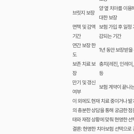
양 옆 치아를 이용
브릿지
보장
대한 보장
면책 및 감액
보험 가입 후 일정
기간
감되는 기간
연간 보장 한
1년 동안 보장받을
도
보존 치료 보
충치(레진, 인레이,
장
등
만기 및 갱신
보험 계약이 끝나는
여부
이 외에도 현재 치료 중이거나 발
의 충분한 상담을 통해 궁금한 점
태와 재정 상황에 맞춰 현명한 선
결론: 현명한 치아보험 선택으로