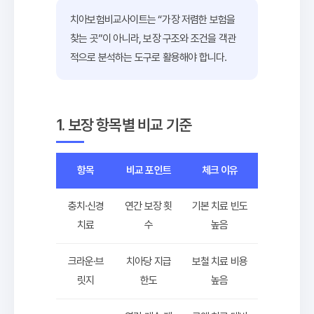
치아보험비교사이트는 “가장 저렴한 보험을
찾는 곳”이 아니라, 보장 구조와 조건을 객관
적으로 분석하는 도구로 활용해야 합니다.
1. 보장 항목별 비교 기준
항목
비교 포인트
체크 이유
충치·신경
연간 보장 횟
기본 치료 빈도
치료
수
높음
크라운·브
치아당 지급
보철 치료 비용
릿지
한도
높음