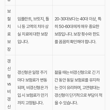
보
철
임플란트, 브릿지, 틀
20-30대보다는 40대 이상, 특
치
니 등 고액의 치아 상
히 50-60대에게 매우 중요한
료
실 치료에 대한 보장
보장입니다. 보장 횟수와 한도
보
입니다.
를 꼼꼼히 확인해야 합니다.
장
갱
신
갱신형은 일정 주기
젊을 때는 비갱신형으로 긴 기
형
마다 보험료가 변동
간 동안 동일 보험료를 유지하
vs
되며, 비갱신형은 가
는 것이 유리하며, 고연령대는
비
입 시 보험료가 만기
갱신형이 단기적으로 부담이 적
갱
까지 고정됩니다.
을 수 있습니다.
신