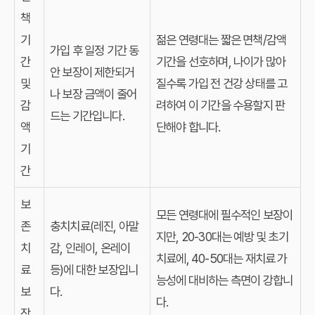
책
기
젊은 연령대는 짧은 면책/감액
가입 후 일정 기간 동
간
기간을 선호하며, 나이가 많아
안 보장이 제한되거
및
질수록 가입 전 건강 상태를 고
나 보장 금액이 줄어
감
려하여 이 기간을 수용할지 판
드는 기간입니다.
액
단해야 합니다.
기
간
보
모든 연령대에 필수적인 보장이
존
충치치료(레진, 아말
지만, 20-30대는 예방 및 초기
치
감, 인레이, 온레이
치료에, 40-50대는 재치료 가
료
등)에 대한 보장입니
능성에 대비하는 측면이 강합니
보
다.
다.
장