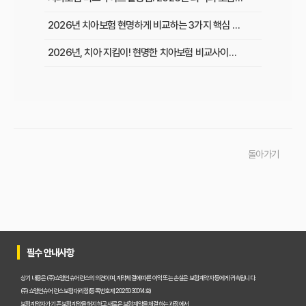
2026년 치아보험 현명하게 비교하는 3가지 핵심 전략
2026년, 치아 지킴이! 현명한 치아보험 비교사이트 선택 노하우
복잡한 치아보험 비교, 핵심만 쏙쏙! 나에게 맞는 보험 찾기
숨은 치과비용 폭탄 대비! 똑똑한 치아보험 비교 가이드
2026년 치아보험 비교, 후회없는 선택을 위한 꿀팁 대방출
돌아가기
30대부터 필수로! 맞춤 치아보험 비교사이트 활용법
치아보험 가성비 비교: 나에게 딱 맞는 플랜 찾는 3가지 기준
충치, 임플란트, 교정 보장! 치아보험 비교사이트 활용법 완벽 분석
5분 만에 끝내는 치아보험료 비교! 현명한 보험 선택 가이드
필수 안내사항
30대라면 꼭 알아야 할 치아보험 비교 꿀팁: 후회 없는 선택 가이드
상기 내용은 (주)쇼엠인슈어런스의 의견이며, 계약체결에 따른 이익 또는 손실은 보험계약자 등에게 귀속됩니다.
(주)쇼엠인슈어런스 보험대리점(등록번호 제2025030014호)
임플란트, 크라운 보장! 치아보험 비교사이트 활용으로 보험료 아끼는 비법
보험계약자가 기존 보험계약을 해지하고 새로운 보험계약을 체결하는 과정에서